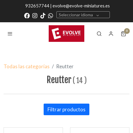
932657744 | evolve@evolve-miniatures.es
Seleccionar idioma
0
Todas las categorías
Reutter
Reutter
(
14
)
Filtrar productos