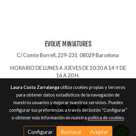
EVOLVE MINIATURES
C/ Comte Borrell, 229-231 08029 Barcelona
HORARIO DE LUNES A JUEVES DE 10:30 A 14 Y DE
16 A 20 H.
Laura Costa Zarralanga
utiliza cookies propias y terceros
932657744
|
evolve@evolve-miniatures.es
para obtener datos estadísticos de la navegación de
nuestros usuarios y mejorar nuestros servicios. Puedes
configurar tus preferencias a través del botón “Configurar”
o obtener más información en nuestra
política de cookies
.
Política de cookies
Gestión de cookies
Configurar
Rechazar
Aceptar