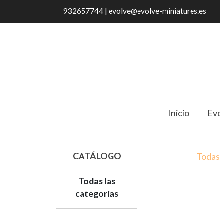
932657744 | evolve@evolve-miniatures.es
Inicio
Evo
CATÁLOGO
Todas 
Todas las
categorías