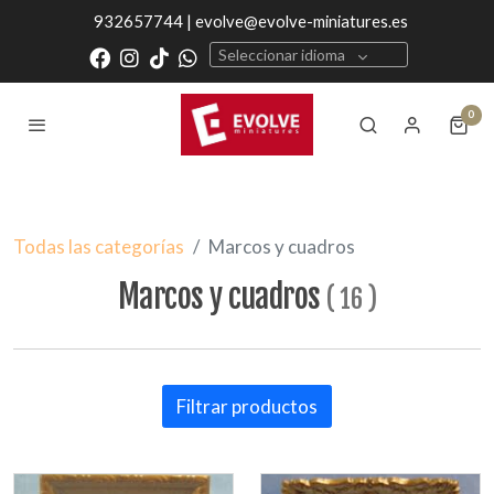
932657744 | evolve@evolve-miniatures.es
Seleccionar idioma
0
Todas las categorías
Marcos y cuadros
Marcos y cuadros
(
16
)
Filtrar productos