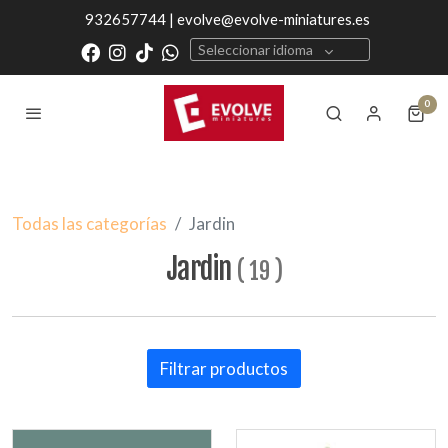
932657744 | evolve@evolve-miniatures.es
Seleccionar idioma
0
Todas las categorías
Jardin
Jardin
(
19
)
Filtrar productos