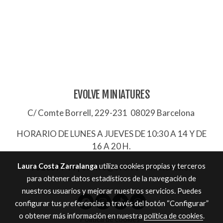
EVOLVE MINIATURES
C/ Comte Borrell, 229-231 08029 Barcelona
HORARIO DE LUNES A JUEVES DE 10:30 A 14 Y DE
16 A 20 H.
Laura Costa Zarralanga
utiliza cookies propias y terceros
932657744
|
evolve@evolve-miniatures.es
para obtener datos estadísticos de la navegación de
nuestros usuarios y mejorar nuestros servicios. Puedes
configurar tus preferencias a través del botón “Configurar”
o obtener más información en nuestra
política de cookies
.
Política de cookies