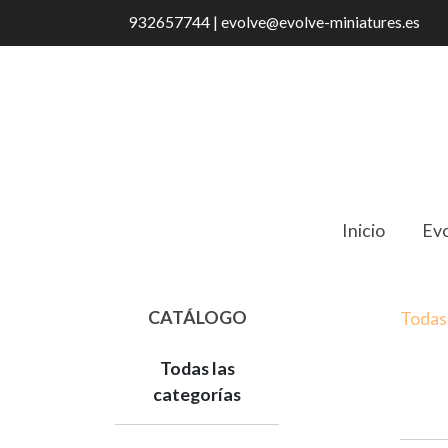
932657744 | evolve@evolve-miniatures.es
Inicio
Evo
CATÁLOGO
Todas 
Todas las
categorías