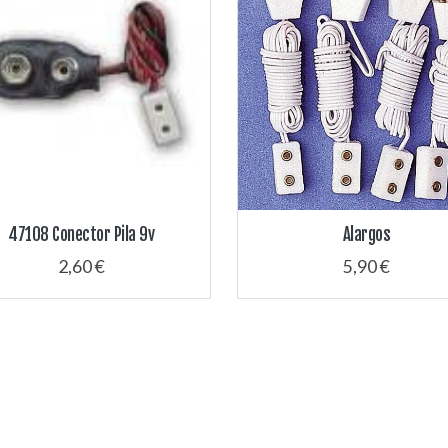
47108 Conector Pila 9v
Alargos
2,60 €
5,90 €