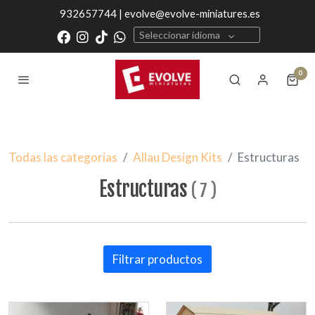
932657744 | evolve@evolve-miniatures.es
Seleccionar idioma
0
Todas las categorías
Allau Design Kits
Estructuras
Estructuras
(
7
)
Filtrar productos