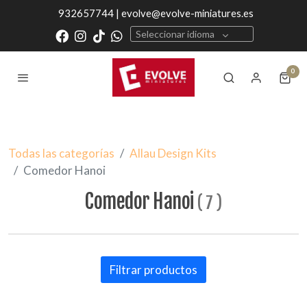
932657744 | evolve@evolve-miniatures.es
Seleccionar idioma
0
Todas las categorías
Allau Design Kits
Comedor Hanoi
Comedor Hanoi
(
7
)
Filtrar productos