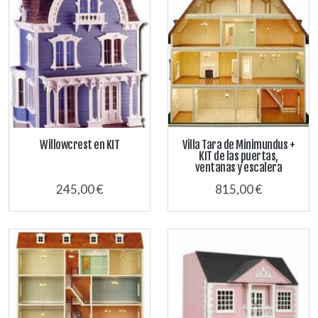
Willowcrest en KIT
Villa Tara de Minimundus +
KIT de las puertas,
ventanas y escalera
245,00 €
815,00 €