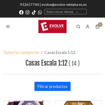
932657744 | evolve@evolve-miniatures.es
Seleccionar idioma
0
Todas las categorías
Casas Escala 1:12
Casas Escala 1:12
(
14
)
Filtrar productos