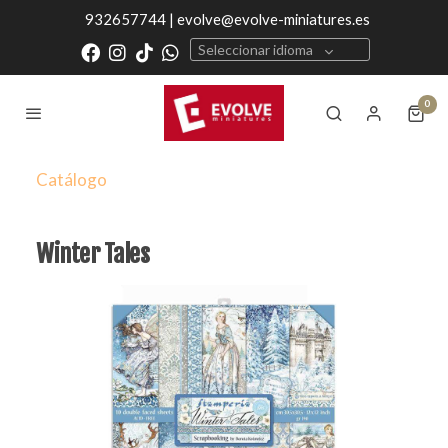
932657744 | evolve@evolve-miniatures.es
Seleccionar idioma
0
Catálogo
Winter Tales