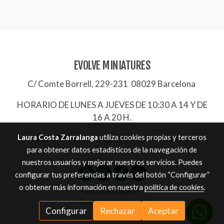
EVOLVE MINIATURES
C/ Comte Borrell, 229-231 08029 Barcelona
HORARIO DE LUNES A JUEVES DE 10:30 A 14 Y DE
16 A 20 H.
Laura Costa Zarralanga
utiliza cookies propias y terceros
932657744
|
evolve@evolve-miniatures.es
para obtener datos estadísticos de la navegación de
nuestros usuarios y mejorar nuestros servicios. Puedes
configurar tus preferencias a través del botón “Configurar”
o obtener más información en nuestra
política de cookies
.
Política de cookies
Gestión de cookies
Configurar
Rechazar
Aceptar