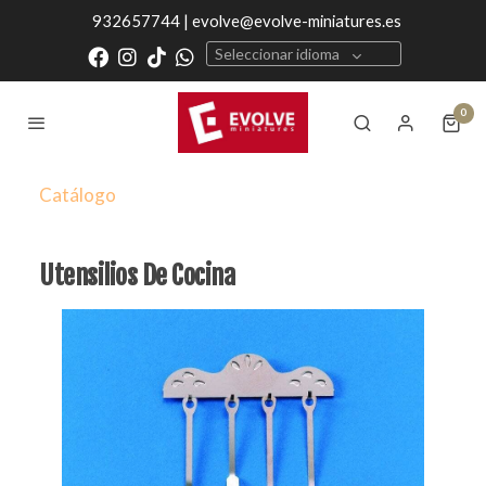
932657744 | evolve@evolve-miniatures.es
Seleccionar idioma
0
Catálogo
Utensilios De Cocina