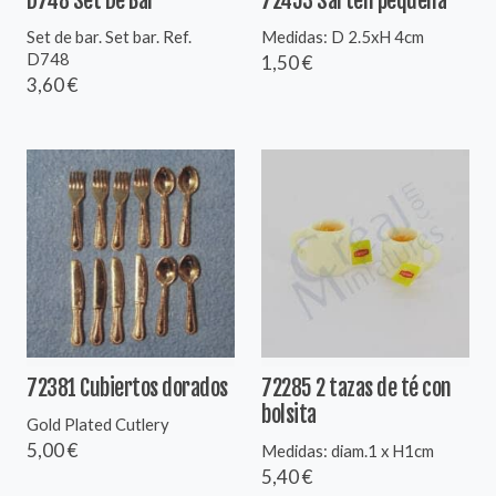
D748 Set De Bar
72453 Sartén pequeña
Set de bar. Set bar. Ref.
Medidas: D 2.5xH 4cm
D748
1,50 €
3,60 €
72381 Cubiertos dorados
72285 2 tazas de té con
bolsita
Gold Plated Cutlery
5,00 €
Medidas: diam.1 x H1cm
5,40 €