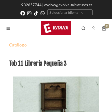
932657744 | evolve@evolve-miniatures.es
Seleccionar idioma
0
Catálogo
Tob 11 Librería Pequeña 3