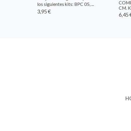
COMP
los siguientes kits: BPC 05, ...
CM. K
3,95 €
6,45 
HO