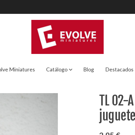
lve Miniatures
Catálogo
Blog
Destacados
juguete
TL 02-A
juguet