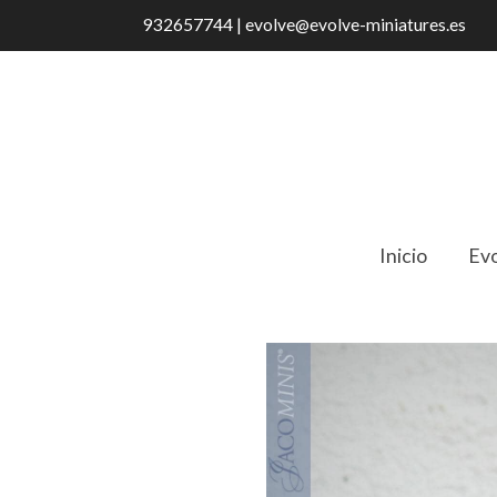
932657744 | evolve@evolve-miniatures.es
Inicio
Evo
Catálogo
TL 02-A Set de 3 bloques de 