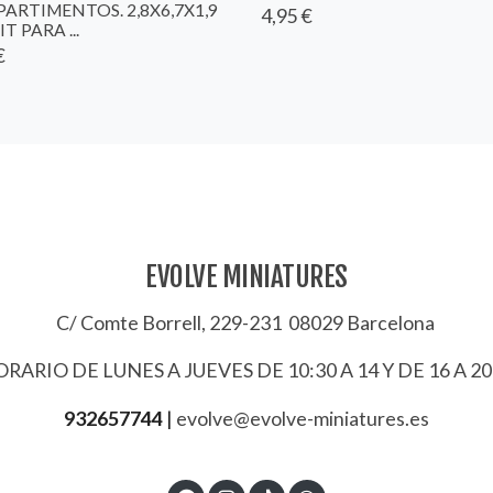
ARTIMENTOS. 2,8X6,7X1,9
4,95 €
IT PARA ...
€
EVOLVE MINIATURES
C/ Comte Borrell, 229-231 08029 Barcelona
RARIO DE LUNES A JUEVES DE 10:30 A 14 Y DE 16 A 20
932657744
|
evolve@evolve-miniatures.es