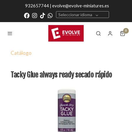
932657744 | evolve@evolve-miniatures.es
Seleccionar idioma
0
Catálogo
Tacky Glue always ready secado rápido