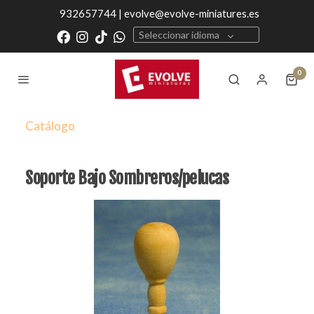
932657744 | evolve@evolve-miniatures.es
Seleccionar idioma
0
Catálogo
Soporte Bajo Sombreros/pelucas