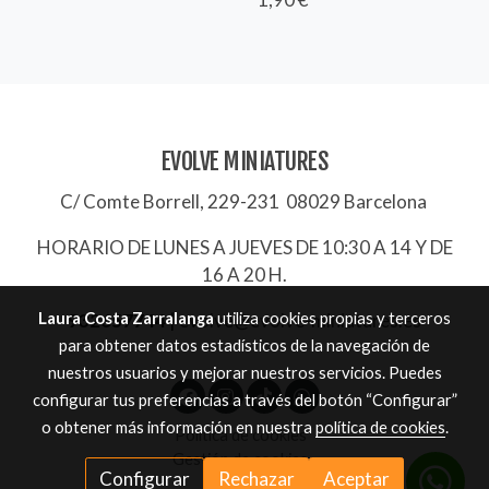
EVOLVE MINIATURES
C/ Comte Borrell, 229-231 08029 Barcelona
HORARIO DE LUNES A JUEVES DE 10:30 A 14 Y DE
16 A 20 H.
Laura Costa Zarralanga
utiliza cookies propias y terceros
932657744
|
evolve@evolve-miniatures.es
para obtener datos estadísticos de la navegación de
nuestros usuarios y mejorar nuestros servicios. Puedes
configurar tus preferencias a través del botón “Configurar”
o obtener más información en nuestra
política de cookies
.
Política de cookies
Gestión de cookies
Configurar
Rechazar
Aceptar