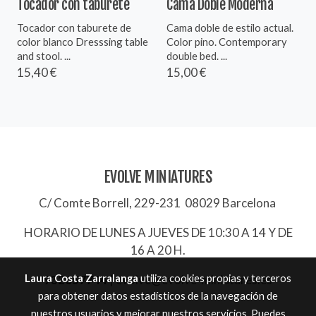
Tocador con taburete
Cama Doble Moderna
Tocador con taburete de
Cama doble de estilo actual.
color blanco Dresssing table
Color pino. Contemporary
and stool. ...
double bed. ...
15,40 €
15,00 €
EVOLVE MINIATURES
C/ Comte Borrell, 229-231 08029 Barcelona
HORARIO DE LUNES A JUEVES DE 10:30 A 14 Y DE
16 A 20 H.
Laura Costa Zarralanga
utiliza cookies propias y terceros
932657744
|
evolve@evolve-miniatures.es
para obtener datos estadísticos de la navegación de
nuestros usuarios y mejorar nuestros servicios. Puedes