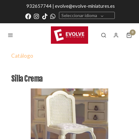
932657744 | evolve@evolve-miniatures.es
Seleccionar idioma
0
Catálogo
Silla Crema