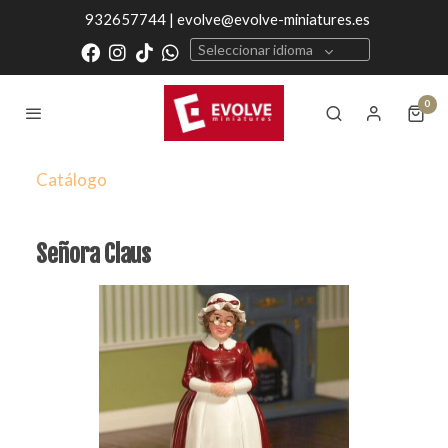
932657744 | evolve@evolve-miniatures.es
Seleccionar idioma
0
Catálogo
Señora Claus