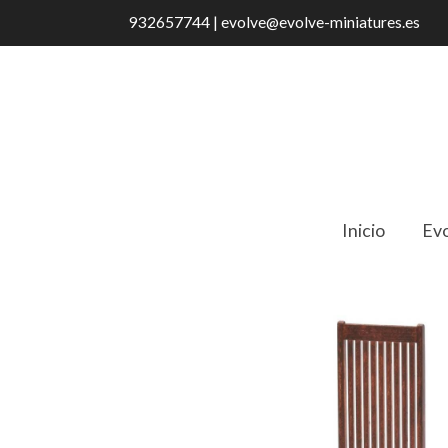
932657744 | evolve@evolve-miniatures.es
Inicio
Evo
Catálogo
Robie House Chair. Granate