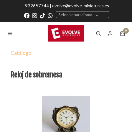
932657744 | evolve@evolve-miniatures.es
Seleccionar idioma
0
Catálogo
Reloj de sobremesa