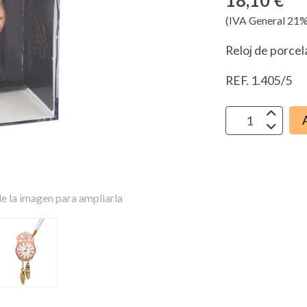
18,10 €
(IVA General 21%
Reloj de porcel
REF. 1.405/5
e la imagen para ampliarla