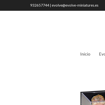
932657744 | evolve@evolve-miniatures.es
Inicio
Evo
Catálogo
RELOJ DE PARED SHABBY 