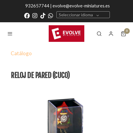
932657744 | evolve@evolve-miniatures.es
Seleccionar idioma
0
Catálogo
RELOJ DE PARED (CUCO)