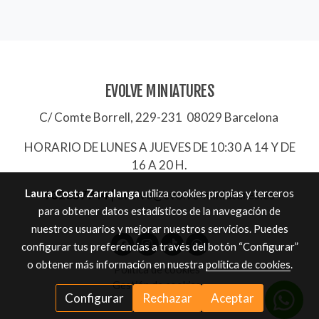
EVOLVE MINIATURES
C/ Comte Borrell, 229-231 08029 Barcelona
HORARIO DE LUNES A JUEVES DE 10:30 A 14 Y DE
16 A 20 H.
Laura Costa Zarralanga
utiliza cookies propias y terceros
932657744
|
evolve@evolve-miniatures.es
para obtener datos estadísticos de la navegación de
nuestros usuarios y mejorar nuestros servicios. Puedes
configurar tus preferencias a través del botón “Configurar”
o obtener más información en nuestra
política de cookies
.
Política de cookies
Gestión de cookies
Configurar
Rechazar
Aceptar