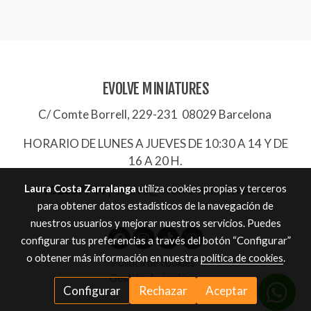
EVOLVE MINIATURES
C/ Comte Borrell, 229-231 08029 Barcelona
HORARIO DE LUNES A JUEVES DE 10:30 A 14 Y DE
16 A 20 H.
Laura Costa Zarralanga
utiliza cookies propias y terceros
932657744
|
evolve@evolve-miniatures.es
para obtener datos estadísticos de la navegación de
nuestros usuarios y mejorar nuestros servicios. Puedes
configurar tus preferencias a través del botón “Configurar”
o obtener más información en nuestra
política de cookies
.
Política de cookies
Gestión de cookies
Configurar
Rechazar
Aceptar