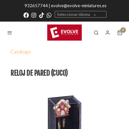
932657744 | evolve@evolve-miniatures.es
Seleccionar idioma
0
Catálogo
RELOJ DE PARED (CUCO)