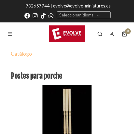
932657744 | evolve@evolve-miniatures.es
Seleccionar idioma
0
Catálogo
Postes para porche