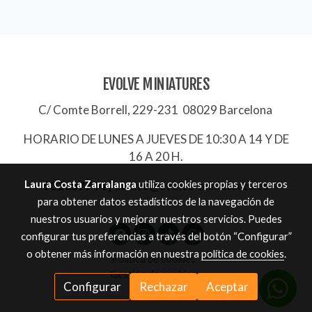
EVOLVE MINIATURES
C/ Comte Borrell, 229-231 08029 Barcelona
HORARIO DE LUNES A JUEVES DE 10:30 A 14 Y DE
16 A 20 H.
Laura Costa Zarralanga
utiliza cookies propias y terceros
932657744
|
evolve@evolve-miniatures.es
para obtener datos estadísticos de la navegación de
nuestros usuarios y mejorar nuestros servicios. Puedes
configurar tus preferencias a través del botón “Configurar”
o obtener más información en nuestra
política de cookies
.
Política de cookies
Gestión de cookies
Configurar
Rechazar
Aceptar