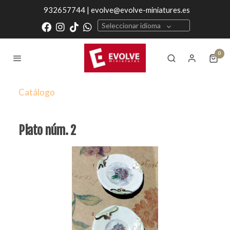
932657744 | evolve@evolve-miniatures.es
Seleccionar idioma
0
Catálogo
Plato núm. 2