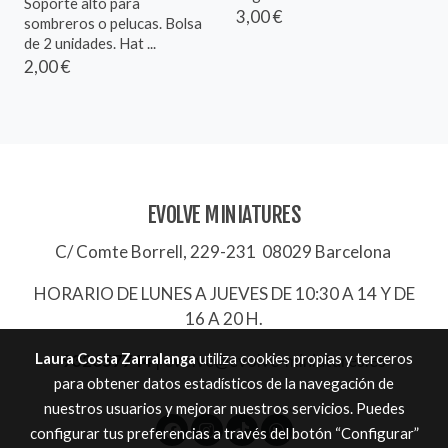
Soporte alto para
3,00 €
sombreros o pelucas. Bolsa
de 2 unidades. Hat ...
2,00 €
EVOLVE MINIATURES
C/ Comte Borrell, 229-231 08029 Barcelona
HORARIO DE LUNES A JUEVES DE 10:30 A 14 Y DE
16 A 20 H.
Laura Costa Zarralanga
utiliza cookies propias y terceros
932657744
|
evolve@evolve-miniatures.es
para obtener datos estadísticos de la navegación de
nuestros usuarios y mejorar nuestros servicios. Puedes
configurar tus preferencias a través del botón “Configurar”