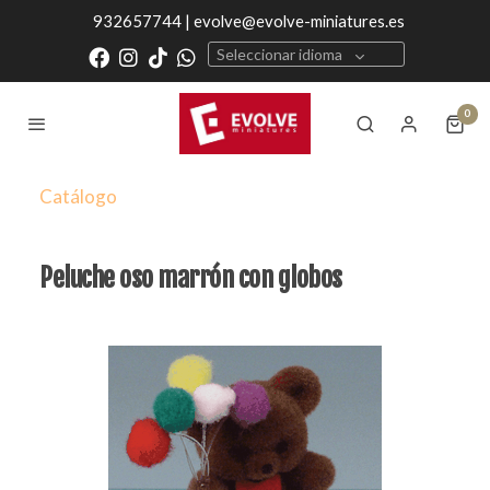
932657744 | evolve@evolve-miniatures.es
Seleccionar idioma
0
Catálogo
Peluche oso marrón con globos