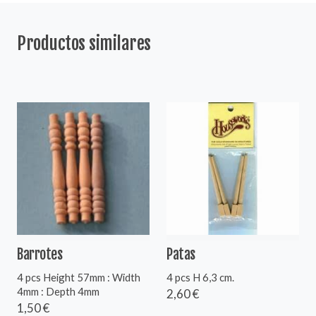
Productos similares
Barrotes
Patas
4 pcs Height 57mm : Width
4 pcs H 6,3 cm.
4mm : Depth 4mm
2,60 €
1,50 €