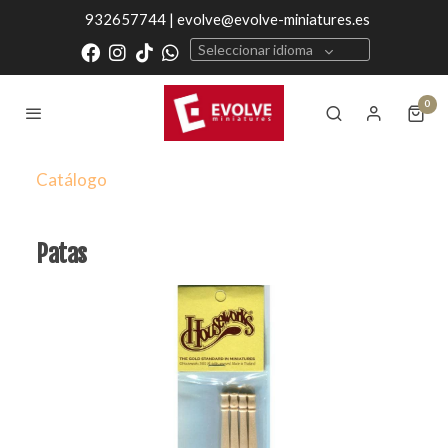
932657744 | evolve@evolve-miniatures.es
Seleccionar idioma
0
Catálogo
Patas