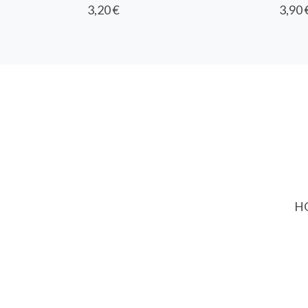
3,20 €
3,90 
HO