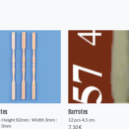
otes
Barrotes
s Height 82mm : Width 3mm :
12 pcs 4,5 cm.
h 3mm
7,10 €