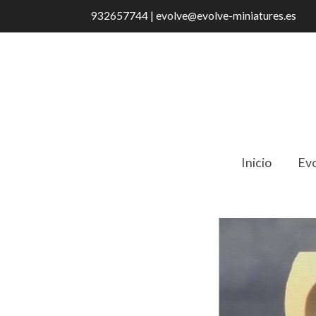
932657744 | evolve@evolve-miniatures.es
Inicio
Evo
Catálogo
Patas para silla