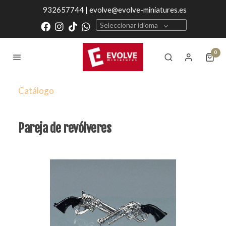
932657744 | evolve@evolve-miniatures.es
Seleccionar idioma
0
Catálogo
Pareja de revólveres