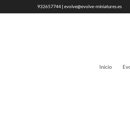
932657744 | evolve@evolve-miniatures.es
Inicio
Evo
Catálogo
OSL03 Mesa TV