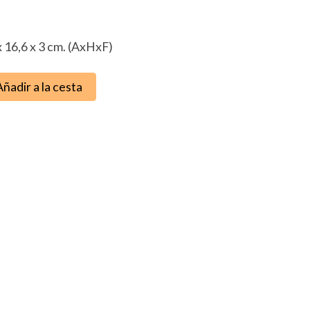
 16,6 x 3 cm. (AxHxF)
Añadir a la cesta