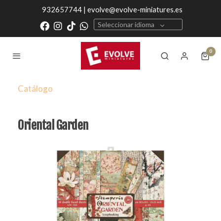
932657744 | evolve@evolve-miniatures.es
Seleccionar idioma
0
Catálogo
Oriental Garden