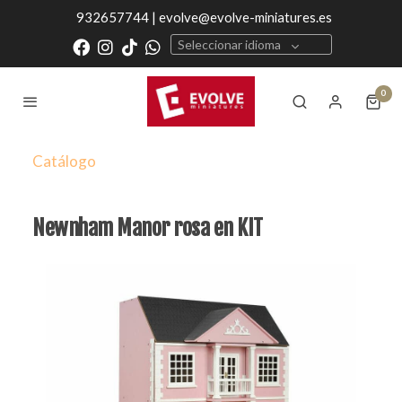
932657744 | evolve@evolve-miniatures.es
Seleccionar idioma
0
Catálogo
Newnham Manor rosa en KIT