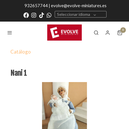
932657744 | evolve@evolve-miniatures.es
Seleccionar idioma
0
Catálogo
Nani 1