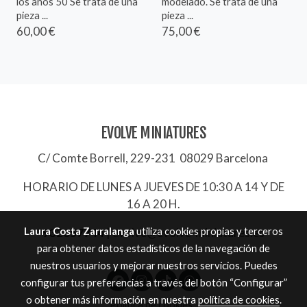
los años 50 Se trata de una
modelado. Se trata de una
pieza ...
pieza ...
60,00 €
75,00 €
EVOLVE MINIATURES
C/ Comte Borrell, 229-231 08029 Barcelona
HORARIO DE LUNES A JUEVES DE 10:30 A 14 Y DE
16 A 20 H.
Laura Costa Zarralanga
utiliza cookies propias y terceros
932657744
|
evolve@evolve-miniatures.es
para obtener datos estadísticos de la navegación de
nuestros usuarios y mejorar nuestros servicios. Puedes
configurar tus preferencias a través del botón “Configurar”
o obtener más información en nuestra
política de cookies
.
Política de cookies