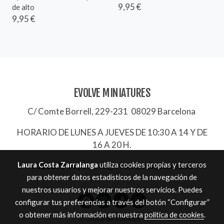
9,95 €
de alto
9,95 €
EVOLVE MINIATURES
C/ Comte Borrell, 229-231 08029 Barcelona
HORARIO DE LUNES A JUEVES DE 10:30 A 14 Y DE
16 A 20 H.
Laura Costa Zarralanga
utiliza cookies propias y terceros
932657744
|
evolve@evolve-miniatures.es
para obtener datos estadísticos de la navegación de
nuestros usuarios y mejorar nuestros servicios. Puedes
configurar tus preferencias a través del botón “Configurar”
o obtener más información en nuestra
política de cookies
.
Política de cookies