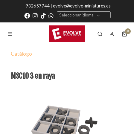
932657744 | evolve@evolve-miniatures.es
Seleccionar idioma
0
Catálogo
MSC10 3 en raya