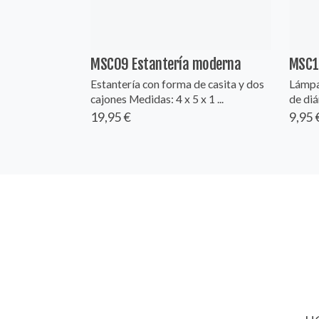
MSC09 Estantería moderna
MSC1
Estantería con forma de casita y dos
Lámpa
cajones Medidas: 4 x 5 x 1 ...
de diá
19,95 €
9,95 