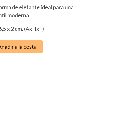
orma de elefante ideal para una
ntil moderna
6,5 x 2 cm. (AxHxF)
Añadir a la cesta