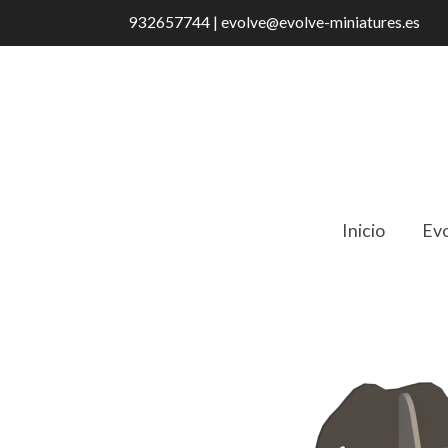
932657744 | evolve@evolve-miniatures.es
Inicio
Evo
Catálogo
MSC03 Estantería