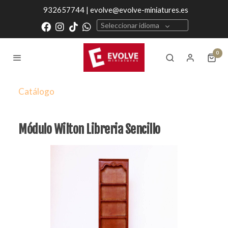
932657744 | evolve@evolve-miniatures.es
Seleccionar idioma
0
Catálogo
Módulo Wilton Libreria Sencillo