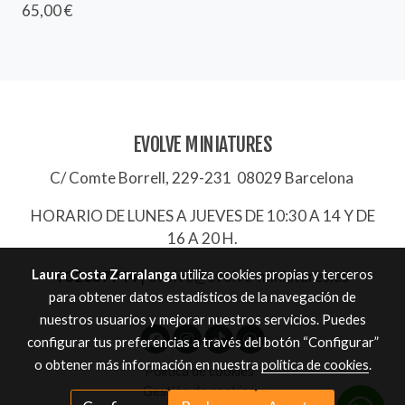
65,00 €
EVOLVE MINIATURES
C/ Comte Borrell, 229-231 08029 Barcelona
HORARIO DE LUNES A JUEVES DE 10:30 A 14 Y DE
16 A 20 H.
Laura Costa Zarralanga
utiliza cookies propias y terceros
932657744
|
evolve@evolve-miniatures.es
para obtener datos estadísticos de la navegación de
nuestros usuarios y mejorar nuestros servicios. Puedes
configurar tus preferencias a través del botón “Configurar”
o obtener más información en nuestra
política de cookies
.
Política de cookies
Gestión de cookies