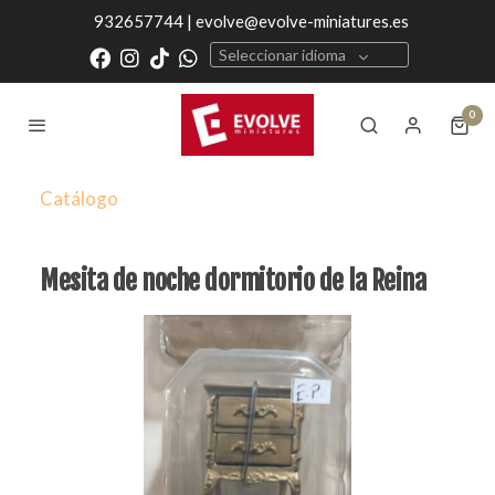
932657744 | evolve@evolve-miniatures.es
Seleccionar idioma
0
Catálogo
Mesita de noche dormitorio de la Reina