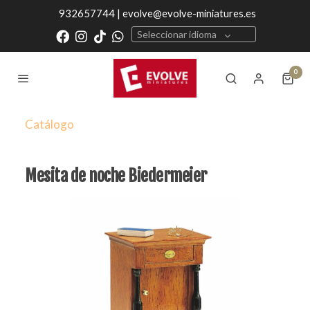
932657744 | evolve@evolve-miniatures.es
Seleccionar idioma
0
Catálogo
Mesita de noche Biedermeier