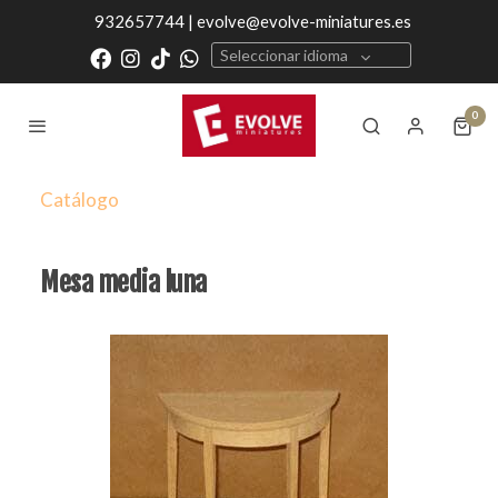
932657744 | evolve@evolve-miniatures.es
Seleccionar idioma
0
Catálogo
Mesa media luna