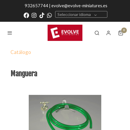
932657744 | evolve@evolve-miniatures.es
Seleccionar idioma
0
Catálogo
Manguera