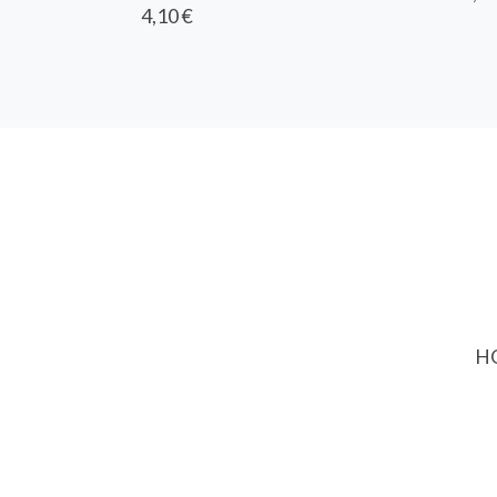
4,10 €
HO