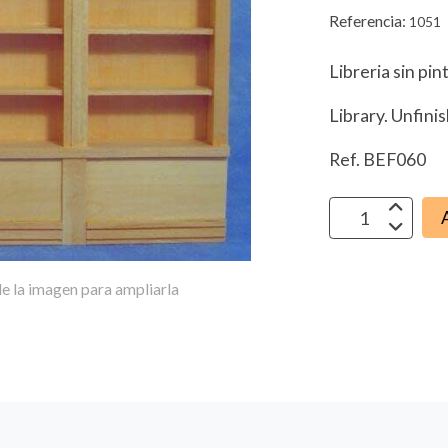
Referencia:
1051
Libreria sin pint
Library. Unfini
Ref. BEF060
e la imagen para ampliarla