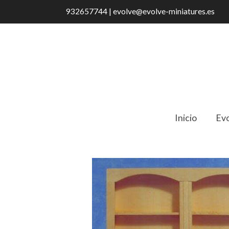
932657744 | evolve@evolve-miniatures.es
Inicio
Evo
Catálogo
Libreria