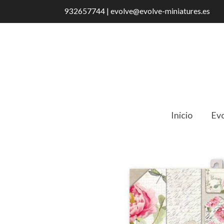
932657744 | evolve@evolve-miniatures.es
Inicio
Evo
Catálogo
Letters & Flowers