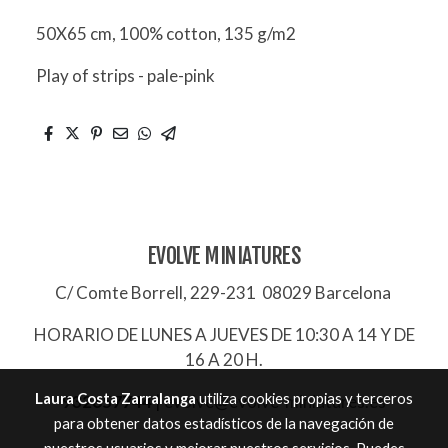
50X65 cm, 100% cotton, 135 g/m2
Play of strips - pale-pink
EVOLVE MINIATURES
C/ Comte Borrell, 229-231 08029 Barcelona
HORARIO DE LUNES A JUEVES DE 10:30 A 14 Y DE
16 A 20 H.
Laura Costa Zarralanga
utiliza cookies propias y terceros
932657744
|
evolve@evolve-miniatures.es
para obtener datos estadísticos de la navegación de