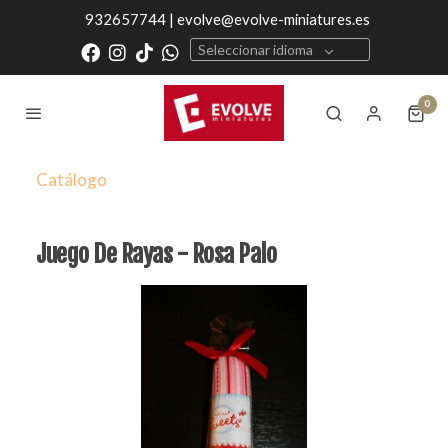
932657744 | evolve@evolve-miniatures.es
Seleccionar idioma
0
Catálogo
Juego De Rayas - Rosa Palo