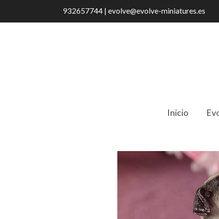
932657744 | evolve@evolve-miniatures.es
Inicio
Evo
Catálogo
Jack Russell Terrier