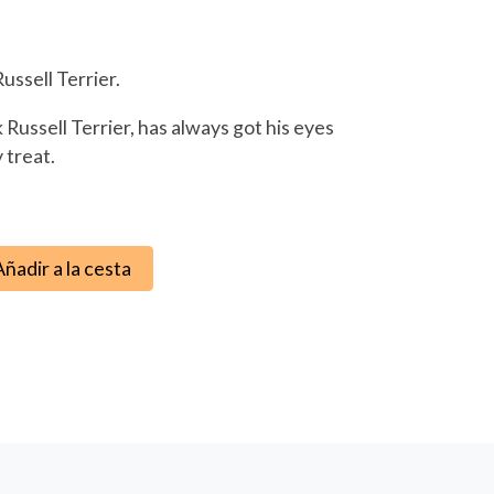
Russell Terrier.
 Russell Terrier, has always got his eyes
 treat.
Añadir a la cesta