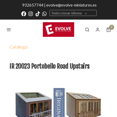
932657744 | evolve@evolve-miniatures.es
Seleccionar idioma
0
Catálogo
IR 20023 Portobello Road Upstairs