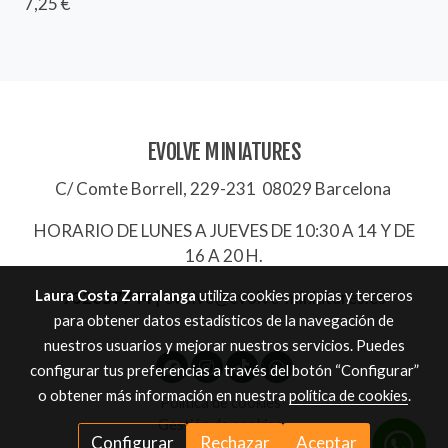
7,25 €
EVOLVE MINIATURES
C/ Comte Borrell, 229-231 08029 Barcelona
HORARIO DE LUNES A JUEVES DE 10:30 A 14 Y DE
16 A 20 H.
Laura Costa Zarralanga
utiliza cookies propias y terceros
932657744
|
evolve@evolve-miniatures.es
para obtener datos estadísticos de la navegación de
nuestros usuarios y mejorar nuestros servicios. Puedes
configurar tus preferencias a través del botón “Configurar”
o obtener más información en nuestra
política de cookies
.
Política de cookies
Gestión de cookies
Configurar
Rechazar
Aceptar