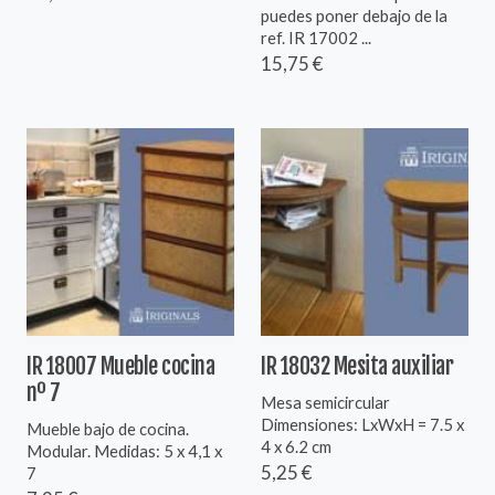
puedes poner debajo de la
ref. IR 17002 ...
15,75 €
IR 18007 Mueble cocina
IR 18032 Mesita auxiliar
nº 7
Mesa semicircular
Dimensiones: LxWxH = 7.5 x
Mueble bajo de cocina.
4 x 6.2 cm
Modular. Medidas: 5 x 4,1 x
5,25 €
7