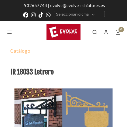
932657744 | evolve@evolve-miniatures.es
Seleccionar idioma
0
Catálogo
IR 18033 Letrero