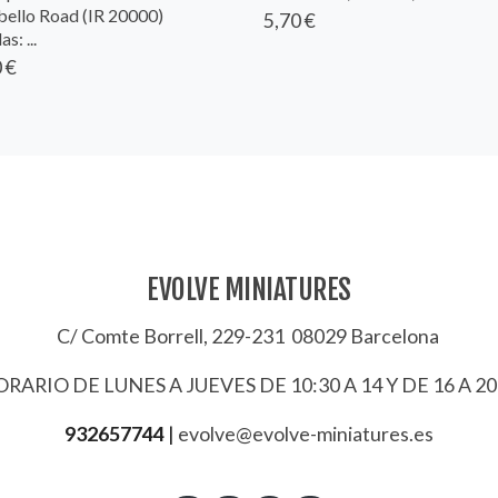
bello Road (IR 20000)
5,70 €
s: ...
 €
EVOLVE MINIATURES
C/ Comte Borrell, 229-231 08029 Barcelona
RARIO DE LUNES A JUEVES DE 10:30 A 14 Y DE 16 A 20
932657744
|
evolve@evolve-miniatures.es