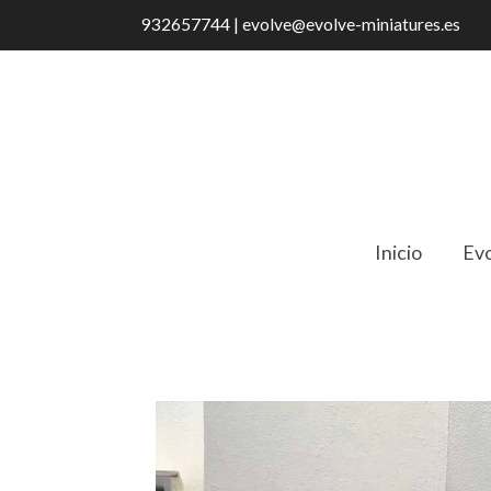
932657744 | evolve@evolve-miniatures.es
Inicio
Evo
Catálogo
IR 18018 Campana de cocina