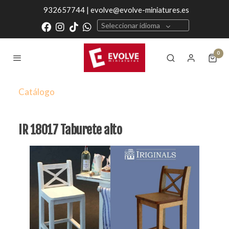
932657744 | evolve@evolve-miniatures.es
Seleccionar idioma
0
Catálogo
IR 18017 Taburete alto