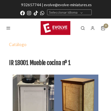
932657744 | evolve@evolve-miniatures.es
Seleccionar idioma
0
Catálogo
IR 18001 Mueble cocina nº 1