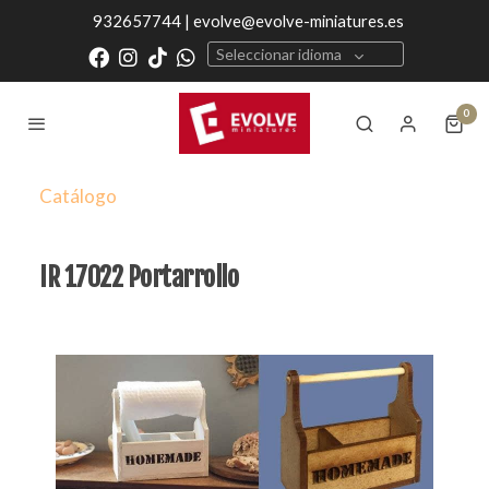
932657744 | evolve@evolve-miniatures.es
Seleccionar idioma
0
Catálogo
IR 17022 Portarrollo