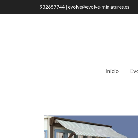
932657744 | evolve@evolve-miniatures.es
Inicio
Evo
Catálogo
IR 16033 Toldo largo