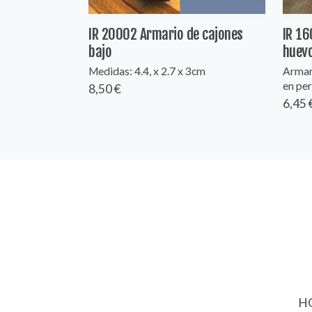
IR 20002 Armario de cajones
IR 16
bajo
huev
Medidas: 4.4, x 2.7 x 3cm
Armar
en per
8,50 €
6,45 
HO